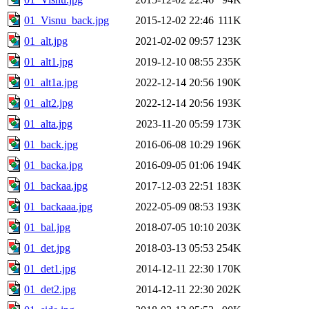
01_Visnu_back.jpg
2015-12-02 22:46
111K
01_alt.jpg
2021-02-02 09:57
123K
01_alt1.jpg
2019-12-10 08:55
235K
01_alt1a.jpg
2022-12-14 20:56
190K
01_alt2.jpg
2022-12-14 20:56
193K
01_alta.jpg
2023-11-20 05:59
173K
01_back.jpg
2016-06-08 10:29
196K
01_backa.jpg
2016-09-05 01:06
194K
01_backaa.jpg
2017-12-03 22:51
183K
01_backaaa.jpg
2022-05-09 08:53
193K
01_bal.jpg
2018-07-05 10:10
203K
01_det.jpg
2018-03-13 05:53
254K
01_det1.jpg
2014-12-11 22:30
170K
01_det2.jpg
2014-12-11 22:30
202K