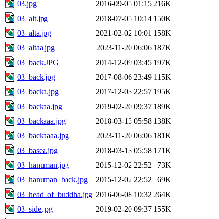
03.jpg
2016-09-05 01:15
216K
03_alt.jpg
2018-07-05 10:14
150K
03_alta.jpg
2021-02-02 10:01
158K
03_altaa.jpg
2023-11-20 06:06
187K
03_back.JPG
2014-12-09 03:45
197K
03_back.jpg
2017-08-06 23:49
115K
03_backa.jpg
2017-12-03 22:57
195K
03_backaa.jpg
2019-02-20 09:37
189K
03_backaaa.jpg
2018-03-13 05:58
138K
03_backaaaa.jpg
2023-11-20 06:06
181K
03_basea.jpg
2018-03-13 05:58
171K
03_hanuman.jpg
2015-12-02 22:52
73K
03_hanuman_back.jpg
2015-12-02 22:52
69K
03_head_of_buddha.jpg
2016-06-08 10:32
264K
03_side.jpg
2019-02-20 09:37
155K