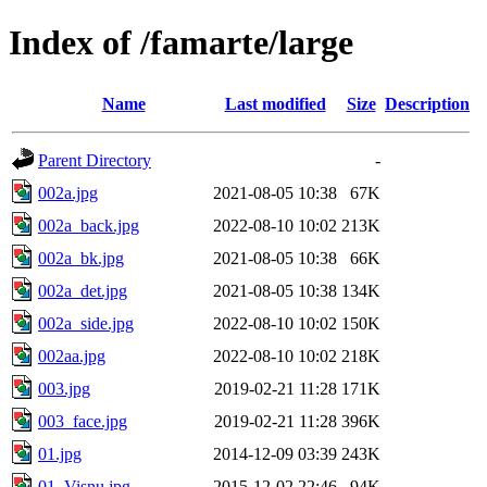
Index of /famarte/large
Name
Last modified
Size
Description
Parent Directory
-
002a.jpg
2021-08-05 10:38
67K
002a_back.jpg
2022-08-10 10:02
213K
002a_bk.jpg
2021-08-05 10:38
66K
002a_det.jpg
2021-08-05 10:38
134K
002a_side.jpg
2022-08-10 10:02
150K
002aa.jpg
2022-08-10 10:02
218K
003.jpg
2019-02-21 11:28
171K
003_face.jpg
2019-02-21 11:28
396K
01.jpg
2014-12-09 03:39
243K
01_Visnu.jpg
2015-12-02 22:46
94K