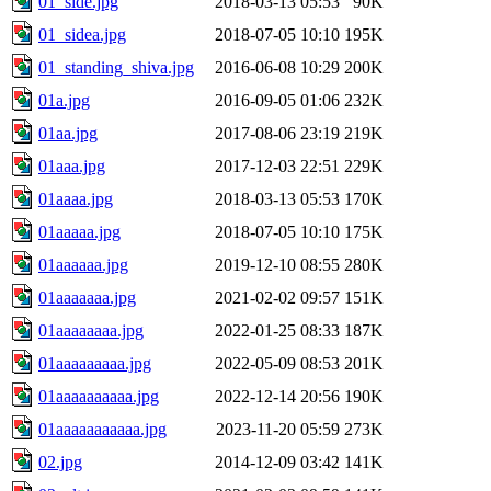
01_side.jpg
2018-03-13 05:53
90K
01_sidea.jpg
2018-07-05 10:10
195K
01_standing_shiva.jpg
2016-06-08 10:29
200K
01a.jpg
2016-09-05 01:06
232K
01aa.jpg
2017-08-06 23:19
219K
01aaa.jpg
2017-12-03 22:51
229K
01aaaa.jpg
2018-03-13 05:53
170K
01aaaaa.jpg
2018-07-05 10:10
175K
01aaaaaa.jpg
2019-12-10 08:55
280K
01aaaaaaa.jpg
2021-02-02 09:57
151K
01aaaaaaaa.jpg
2022-01-25 08:33
187K
01aaaaaaaaa.jpg
2022-05-09 08:53
201K
01aaaaaaaaaa.jpg
2022-12-14 20:56
190K
01aaaaaaaaaaa.jpg
2023-11-20 05:59
273K
02.jpg
2014-12-09 03:42
141K