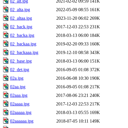
02_alt.jpg
2021-02-02 09:59
141K
02_alta.jpg
2022-05-09 08:55
161K
02_altaa.jpg
2023-11-20 06:02
269K
02_back.jpg
2017-12-03 22:53
231K
02_backa.jpg
2018-03-13 06:00
184K
02_backaa.jpg
2019-02-20 09:33
160K
02_backaaa.jpg
2019-12-10 08:58
343K
02_base.jpg
2018-03-13 06:00
151K
02_det.jpg
2016-09-05 01:08
372K
02a.jpg
2016-06-08 10:30
190K
02aa.jpg
2016-09-05 01:08
217K
02aaa.jpg
2017-08-06 23:21
240K
02aaaa.jpg
2017-12-03 22:53
217K
02aaaaa.jpg
2018-03-13 05:55
169K
02aaaaaa.jpg
2018-07-05 10:11
149K